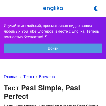
Изучайте английский, просматривая видео ваших
любимых YouTube блогеров, вместе с Englika! Теперь
полностью бесплатно! 🎉
Войти
Главная
Тесты
Времена
Тест Past Simple, Past
Perfect
Напишите глаголы из скобок в форме Past Simple